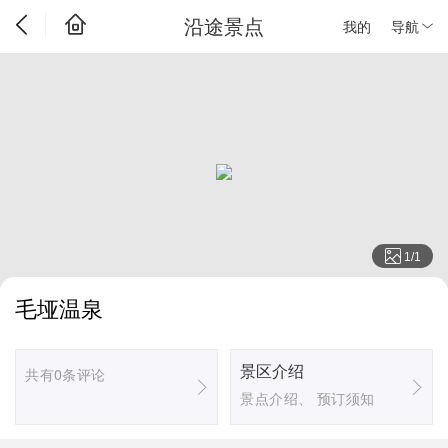
沿途景点
我的
导航
1
/
1
毛垭温泉
景区介绍
共有0条评论
景点介绍、 预订须知