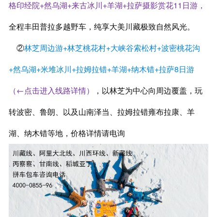
格印经院+然乌湖+来古冰川+羊湖+拉萨摄影赏花11日游
，
全程丰田普拉多越野车，纯享大美川藏极致自然风光。
②
林芝周边游+林芝桃花村+大峡谷索松村+波密桃花沟
+然乌湖+米堆冰川+拉姆拉错+羊湖+纳木错+拉萨8日游
（←点击进入线路详情）
，
以林芝为中心向周边覆盖，玩
转波密、鲁朗、以及山南泽当、拉姆拉错雍布拉康、羊
湖、纳木错等地，价格详情请电询