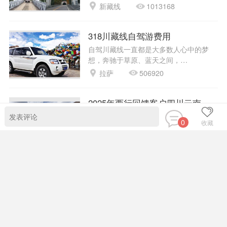
新藏线
1013168
318川藏线自驾游费用
自驾川藏线一直都是大多数人心中的梦
想，奔驰于草原、蓝天之间，…
拉萨
506920
2025年西行回馈客户四川云南游记
感谢小伙伴们对西行的支持，一年一次的
0
收藏
西行秋冬回馈游圆满如期举…
西行目的地
4224
关于西行
营业执照
支付方式
法律声明
|
|
|
|
联系我们
四川西行川藏商务服务有限公司