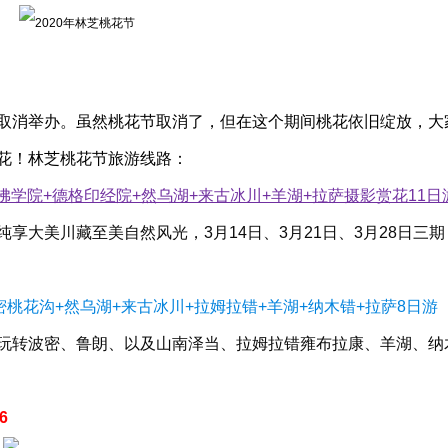
节取消举办
。虽然桃花节取消了，但在这个期间桃花依旧绽放，大
花！
林芝桃花节旅游线路：
达佛学院+德格印经院+然乌湖+来古冰川+羊湖+拉萨摄影赏花11日
享大美川藏至美自然风光，3月14日、3月21日、3月28日三期，
桃花沟+然乌湖+来古冰川+拉姆拉错+羊湖+纳木错+拉萨8日游
玩转波密、鲁朗、以及山南泽当、拉姆拉错雍布拉康、羊湖、纳
6