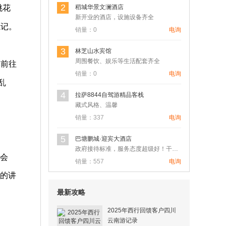
2
桃花
稻城华景文澜酒店
新开业的酒店，设施设备齐全
源记。
销量：0
电询
3
林芝山水宾馆
周围餐饮、娱乐等生活配套齐全
车
前往
销量：0
电询
乱
4
拉萨8844自驾游精品客栈
藏式风格、温馨
销量：337
电询
5
巴塘鹏城·迎宾大酒店
政府接待标准，服务态度超级好！干净卫生！在大城市也很难遇到这…
分会
销量：557
电询
的讲
最新攻略
2025年西行回馈客户四川
云南游记录