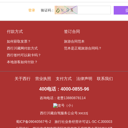
登录
验证码：
付款方式
签订合同
如何获取发票？
旅游合同范本
西行川藏网付款方式
范本是正规旅游合同吗？
西行签约可以刷卡吗？
本地游客如何付款？
关于西行
营业执照
支付方式
法律声明
联系我们
400电话
：
4000-0855-96
咨询电话：老曹13880878114
西行川藏自驾服务公众号:xxczzj
蜀ICP
备
09040567
号
-2
​
旅行社业务经营许可证
L-SC-CJ00003