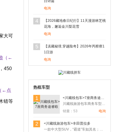
日诗篇
电询
4
【2026藏地春日纪行】11天漫游林芝桃
花海，邂逅金川梨花雪
电询
家大可
5
【滇藏秘境 穿越险奇】2026年丙察察1
1日游
游
（←
电询
450
热租车型
（←点
1
<川藏线包车>7座商务途睿欧
木错等
川藏线旅游包车商务车型，可以满足4人以上7人以下的朋友出行，…
销量：53
电询
2
<川藏线旅游包车>丰田普拉多
一款中大型SUV，“霸道”车如其名；具有绝对相信的越野机能，…