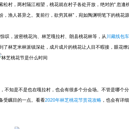
索松村，两村隔江相望，桃花就在村子各处开放，绝对的“ 忽逢
纷，渔人甚异之。复前行，欲穷其林”，宛如陶渊明笔下的桃花
惊叹，波密桃花沟、林芝嘎拉村、朗县桃花林等，从
川藏线包
到了林芝米林派镇深处，成片成片的桃花让人目不暇接，眼花缭
式，不知是不是也在嘎拉村，也会有很多个分会场。不管是哪个
备受瞩目的一点。看看
2020年林芝桃花节赏花攻略
，也会有详细