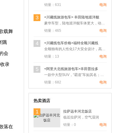
销量：631
电询
3
<川藏线旅游包车> 丰田陆地巡洋舰
豪华车型，陆地巡洋舰车体更大，动力更大，发动机分4500L6…
销量：465
电询
歌载舞
察隅
4
<川藏线包车价格>福特全顺川藏线
全顺独有的人性化17大安全设计，高品质、大空间的灵活组合和上…
的会
销量：13
电询
收录
5
<阿里大北线旅游包车>丰田普拉多
一款中大型SUV，“霸道”车如其名；具有绝对相信的越野机能，…
销量：682
电询
热卖酒店
1
拉萨远丰河北饭店
临近拉萨河，空气湿润
销量：0
电询
散落在