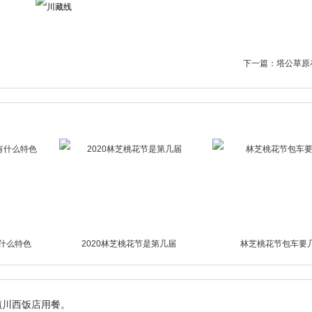
下一篇：
塔公草原
有什么特色
2020林芝桃花节是第几届
林芝桃花节包车要
镇川西饭店用餐。