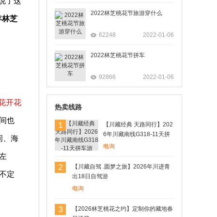
说了这
2022林芝桃花节旅游穿什么
年林芝
62248
2022-01-06
2022林芝桃花节拼车
92866
2022-01-06
花开花
热卖线路
间也
1
【川藏经典 天路同行】202
6年川藏南线G318-11天拼
间、海
车游
电询
左
2
【川藏自驾 .圆梦之旅】2026年川进青
不定
出18日自驾游
电询
3
【2026林芝桃花之约】定制你的藏地春